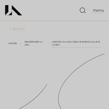
menu
RETOUR
RECHERCHER UN
LOCATION D'UNE ANCIENNE GARE DANS LE 93
ACCUEIL
LIEU
| LA1234