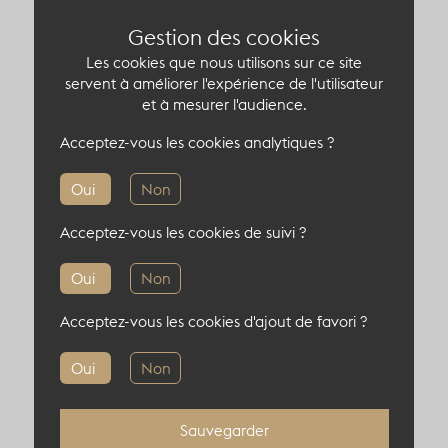
Gestion des cookies
En plus de son espace événementiel, ce lieu
offre également des possibilités d’hébergement
Les cookies que nous utilisons sur ce site
servent à améliorer l'expérience de l'utilisateur
avec cinq studios entièrement équipés,
et à mesurer l'audience.
disponibles à la location. Ces espaces uniques,
chargés d’histoire, garantissent un séjour hors
Acceptez-vous les cookies analytiques ?
du commun dans un cadre insolite.
Oui
Non
Acceptez-vous les cookies de suivi ?
Capacité du lieu atypique
Oui
Non
600 pers en cocktail
Acceptez-vous les cookies d'ajout de favori ?
200 pers en théâtre
Oui
Non
200 pers en diner
Sauvegarder