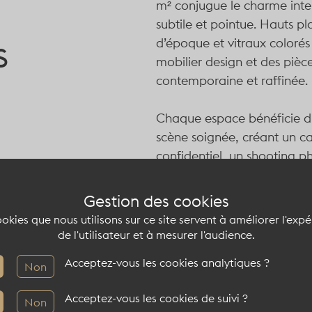
m²
conjugue le charme inte
subtile et pointue. Hauts 
s
d’époque et vitraux colorés 
mobilier design et des pièces
contemporaine et raffinée.
Chaque espace bénéficie d’u
scène soignée, créant un ca
confidentiel, un shooting p
Ce décor parisien, à la fois
Gestion des cookies
où patrimoine et modernit
okies que nous utilisons sur ce site servent à améliorer l'exp
de l'utilisateur et à mesurer l'audience.
Capacité du lieu at
Acceptez-vous les cookies analytiques ?
Non
Acceptez-vous les cookies de suivi ?
Non