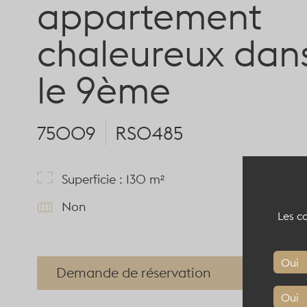
appartement
chaleureux dan
le 9ème
75009
RS0485
Superficie : 130 m²
Non
Les co
Oui
Demande de réservation
Oui