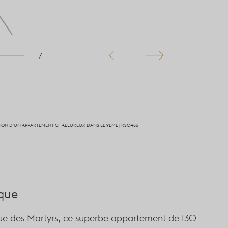
7
ION D'UN APPARTEMENT CHALEUREUX DANS LE 9ÈME | RS0485
ique
rue des Martyrs, ce superbe appartement de
130