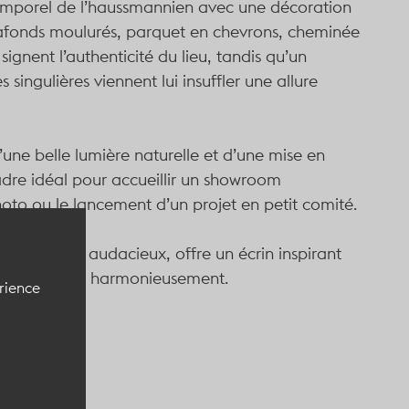
mporel de l’haussmannien avec une décoration
plafonds moulurés, parquet en chevrons, cheminée
signent l’authenticité du lieu, tandis qu’un
 singulières viennent lui insuffler une allure
ne belle lumière naturelle et d’une mise en
dre idéal pour accueillir un
showroom
hoto ou le lancement d’un projet en petit comité
.
 classique et audacieux, offre un écrin inspirant
é dialoguent harmonieusement.
érience
ypique