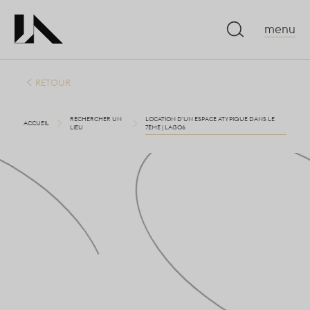
menu
RETOUR
RECHERCHER UN
LOCATION D'UN ESPACE ATYPIQUE DANS LE
ACCUEIL
LIEU
7ÈME | LA1306