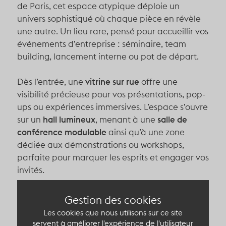
de Paris
, cet espace atypique déploie un
univers sophistiqué où chaque pièce en révèle
une autre. Un lieu rare, pensé pour accueillir vos
événements d’entreprise : séminaire, team
building, lancement interne ou pot de départ.
Dès l’entrée, une
vitrine sur rue
offre une
visibilité précieuse pour vos présentations, pop-
ups ou expériences immersives. L’espace s’ouvre
sur un
hall lumineux
, menant à une
salle de
conférence modulable
ainsi qu’à une zone
dédiée aux démonstrations ou workshops,
parfaite pour marquer les esprits et engager vos
invités.
Le trésor du lieu :
un
jardin élégant
, accessible
Gestion des cookies
sur demande, ajoutant une touche de sérénité
Les cookies que nous utilisons sur ce site
et de prestige. Un écrin végétal rare, avec vue
servent à améliorer l'expérience de l'utilisateur