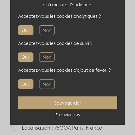
imprenable sur un hôtel particulier, idéal pour
et à mesurer l'audience.
une pause networking ou un moment
Acceptez-vous les cookies analytiques ?
d’exception.
Oui
Non
Capacité du lieu atypique
Acceptez-vous les cookies de suivi ?
100 pers en cocktail
Oui
Non
30 pers en théâtre
Acceptez-vous les cookies d'ajout de favori ?
30 pers en diner
Oui
Non
Sauvegarder
Informations complémentaires
En savoir plus
Localisation : 75007, Paris, France