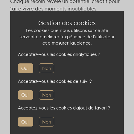
Chaque recoin révèle un potentiel créatif pour
faire vivre des moments inoubliables.
Gestion des cookies
Son atout incontournable ? Un rooftop jardin
Les cookies que nous utilisons sur ce site
perché offrant une vue imprenable sur la
servent à améliorer l'expérience de l'utilisateur
capitale, pouvant accueillir jusqu’à 180
et à mesurer l'audience.
personnes en cocktail. Un véritable écrin de
verdure en plein cœur de Paris, idéal pour des
Acceptez-vous les cookies analytiques ?
moments de détente ou un verre en fin de
journée lors des beaux jours.
Oui
Non
Acceptez-vous les cookies de suivi ?
Laissez libre cours à votre imagination et offrez
à vos invités une expérience unique dans ce lieu
Oui
Non
mythique et inspirant
Acceptez-vous les cookies d'ajout de favori ?
Capacité du lieu atypique
Oui
Non
450 pers en cocktail