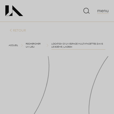
menu
RETOUR
RECHERCHER
LOCATION D'UN ESPACE MULTI-FACETTES DANS
ACCUEIL
UN LIEU
LE 20ÈME | LA0584