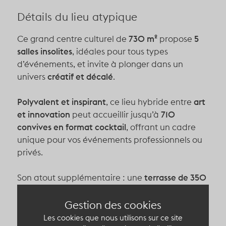
Détails du lieu atypique
Ce grand centre culturel de
730 m²
propose
5
salles insolites
, idéales pour tous types
d’événements, et invite à plonger dans un
univers
créatif et décalé
.
Polyvalent et inspirant
, ce lieu hybride entre
art
et innovation
peut accueillir jusqu’à
710
convives en format cocktail
, offrant un cadre
unique pour vos événements professionnels ou
privés.
Son atout supplémentaire : une
terrasse de 350
m²
, pensée dans un esprit
guinguette
, pour
prolonger vos rencontres et soirées dans une
Gestion des cookies
ambiance conviviale et festive.
Les cookies que nous utilisons sur ce site