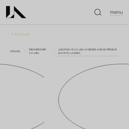
menu
RETOUR
RECHERCHER
LOCATION D'UN LIEU HYBRIDE AVEC EXTÉRIEUR
ACCUEIL
UN LIEU
DANS 93 | LA0654