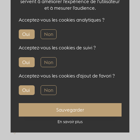
servent à améliorer l'expérience de l'utilisateur
et à mesurer l'audience.
Capacité du lieu atypique
Acceptez-vous les cookies analytiques ?
710 pers en cocktail
Oui
Non
150 pers en théâtre
Acceptez-vous les cookies de suivi ?
150 pers en diner
50 pers en board
Oui
Non
350 pers en cabaret
Acceptez-vous les cookies d'ajout de favori ?
Oui
Non
Sauvegarder
Informations complémentaires
En savoir plus
Localisation : 93000, Pantin, France