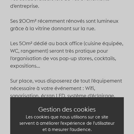
d'entreprise.
Ses 200m² récemment rénovés sont lumineux
grâce à la vitrine donnant sur la rue.
Les 50m² dédié au back office (cuisine équipée,
WC, rangement) seront très pratique pour
l'organisation de vos pop-up stores, cocktails,
expositions...
Sur place, vous disposerez de tout l'équipement
nécessaire à votre événement : Wifi,
sonorisation, écran LED, système d'éclairage,
alarme et rideau métallisque, cuisine
Gestion des cookies
équipée (réfrigérateur, micro-ondes, four, lave-
Les cookies que nous utilisons sur ce site
vaisselle...).
servent à améliorer l'expérience de l'utilisateur
et à mesurer l'audience.