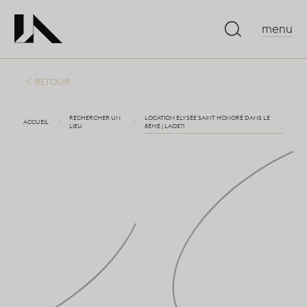
menu
RETOUR
RECHERCHER UN
LOCATION ELYSÉE SAINT HONORÉ DANS LE
ACCUEIL
LIEU
8ÈME | LA0271