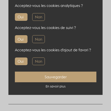
Acceptez-vous les cookies analytiques ?
Capacité du lieu atypique
Oui
Non
150 pers en cocktail
Acceptez-vous les cookies de suivi ?
90 pers en théâtre
60 pers en diner
Oui
Non
Acceptez-vous les cookies d'ajout de favori ?
Oui
Non
Informations complémentaires
Sauvegarder
Localisation : 75008, Paris, France
En savoir plus