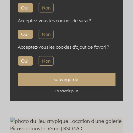
Oui
Non
100 pers en cocktail
50 pers en théâtre
Acceptez-vous les cookies de suivi ?
Oui
Non
Acceptez-vous les cookies d'ajout de favori ?
Informations complémentaires
Oui
Non
Localisation : 75003, Paris, France
Sauvegarder
En savoir plus