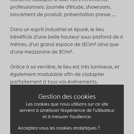
professionnels: journée d'étude, showroom,
lancement de produit, présentation presse ...
Dans un esprit industriel et épuré, le lieu
bénéficie d'une belle hauteur sous-plafond de 6
mètres, d'un grand espace de 120m² ainsi que
d'une mezzanine de 20m².
Grâce à sa verrière, le lieu est très lumineux, et
également modulable afin de s'adapter
parfaitement à tous vos événements.
Pour un cocktail, il vous sera possible d'accueillir
Gestion des cookies
environ 100 personnes. Pour vos séminaires, le
lieu peut recevoir 50 personnes en format
Les cookies que nous utilisons sur ce site
servent à améliorer l'expérience de l'utilisateur
théâtre.
et à mesurer l'audience.
Acceptez-vous les cookies analytiques ?
Capacité du lieu atypique