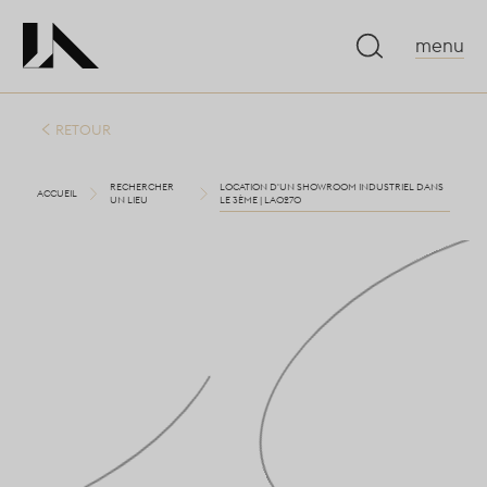
menu
RETOUR
RECHERCHER
LOCATION D'UN SHOWROOM INDUSTRIEL DANS
ACCUEIL
UN LIEU
LE 3ÈME | LA0270