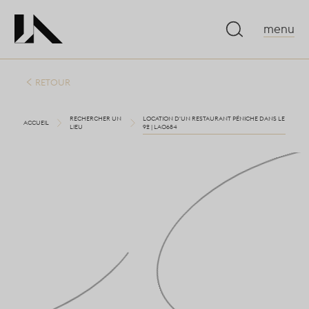
menu
RETOUR
RECHERCHER UN
LOCATION D'UN RESTAURANT PÉNICHE DANS LE
ACCUEIL
LIEU
92 | LA0684