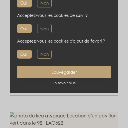
220 pers en théâtre
Oui
Non
320 pers en diner
Acceptez-vous les cookies de suivi ?
Oui
Non
Acceptez-vous les cookies d'ajout de favori ?
Informations complémentaires
Oui
Non
Localisation : 92000, Levallois-Perret,
France
Sauvegarder
En savoir plus