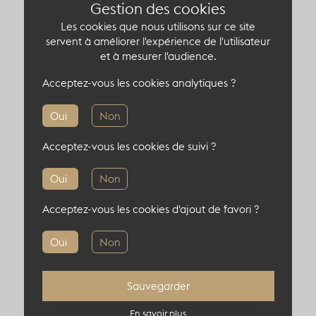
Gestion des cookies
de 150 m² baigné de lumière.
Une belle hauteur
sous plafond de 7 mètres et sa verrière : un
Les cookies que nous utilisons sur ce site
servent à améliorer l'expérience de l'utilisateur
espace idéal pour organiser des réunions, des
et à mesurer l'audience.
shootings en éclairage naturel et des cocktails-
dîners.
Acceptez-vous les cookies analytiques ?
Oui
Non
Acceptez-vous les cookies de suivi ?
Capacité du lieu atypique
Oui
Non
350 pers en cocktail
Acceptez-vous les cookies d'ajout de favori ?
130 pers en théâtre
110 pers en diner
Oui
Non
Sauvegarder
En savoir plus