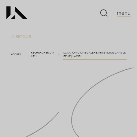
menu
RETOUR
RECHERCHER UN
LOCATION D'UNE GALERIE ARTISTIQUE DANS LE
ACCUEIL
LIEU
17ÈME | LA0171