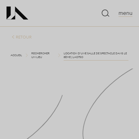
menu
RETOUR
RECHERCHER
LOCATION D'UNE SALLE DE SPECTACLE DANS LE
ACCUEIL
UN LIEU
8ÈME | LA0750