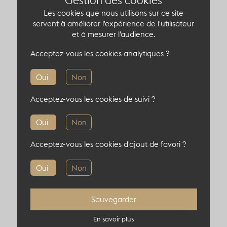
Gestion des cookies
est nivelé.
Les cookies que nous utilisons sur ce site
servent à améliorer l'expérience de l'utilisateur
et à mesurer l'audience.
Acceptez-vous les cookies analytiques ?
Oui
Non
Acceptez-vous les cookies de suivi ?
Capacité du lieu atypique
Oui
Non
300 pers en cocktail
Acceptez-vous les cookies d'ajout de favori ?
2024 pers en théâtre
Oui
Non
Sauvegarder
En savoir plus