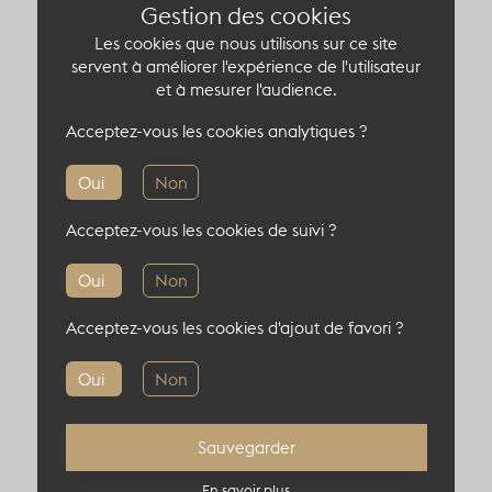
vue magistrale sur la place de la Concorde et
Gestion des cookies
les monuments parisiens emblématiques.
Les cookies que nous utilisons sur ce site
La cour d'honneur de 900m² offre un espace
servent à améliorer l'expérience de l'utilisateur
en plein air, uniquement sur demande.
et à mesurer l'audience.
Les salons royales sont 3 pièces en enfilades, un
Acceptez-vous les cookies analytiques ?
salon de 30m² et deux salons de 53m² pour vos
plus petits événements.
Oui
Non
Acceptez-vous les cookies de suivi ?
Oui
Non
Capacité du lieu atypique
Acceptez-vous les cookies d'ajout de favori ?
500 pers en cocktail
Oui
Non
150 pers en diner
Sauvegarder
En savoir plus