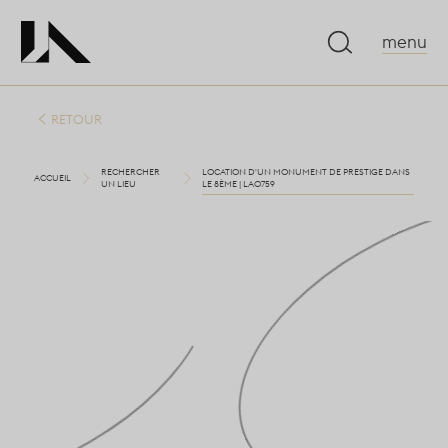
menu
RETOUR
RECHERCHER
LOCATION D'UN MONUMENT DE PRESTIGE DANS
ACCUEIL
UN LIEU
LE 8ÈME | LA0759