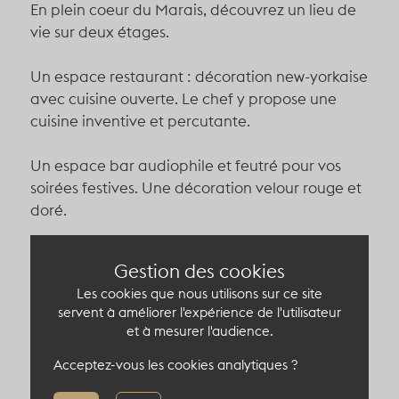
En plein coeur du Marais, découvrez un lieu de
vie sur deux étages.
Un espace restaurant : décoration new-yorkaise
avec cuisine ouverte. Le chef y propose une
cuisine inventive et percutante.
Un espace bar audiophile et feutré pour vos
soirées festives. Une décoration velour rouge et
doré.
Un lieu à la fois art-déco, futuriste et chaleureux
Gestion des cookies
pour vos lancements de produit et cocktails.
Les cookies que nous utilisons sur ce site
servent à améliorer l'expérience de l'utilisateur
et à mesurer l'audience.
Capacité du lieu atypique
Acceptez-vous les cookies analytiques ?
120 pers en cocktail