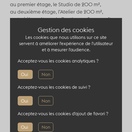
au premier étage, le Studio de 200 m²,
au deuxième étage, l’Atelier de 200 m²,
au troisième étage, le Penthouse & son rooftop
de 30 m².
Gestion des cookies
Doté de multiples espaces extérieurs, ce lieu
Les cookies que nous utilisons sur ce site
offre la possibilité de concevoir des événements
servent à améliorer l'expérience de l'utilisateur
dedans/dehors qui respectent le voisinage : la
et à mesurer l'audience.
cour d’Honneur de 258 m², le jardin de 150 m² et
Acceptez-vous les cookies analytiques ?
la terrasse du 3e étage de 30 m².
Oui
Non
Acceptez-vous les cookies de suivi ?
Oui
Non
Acceptez-vous les cookies d'ajout de favori ?
Capacité du lieu atypique
Oui
Non
200 pers en cocktail