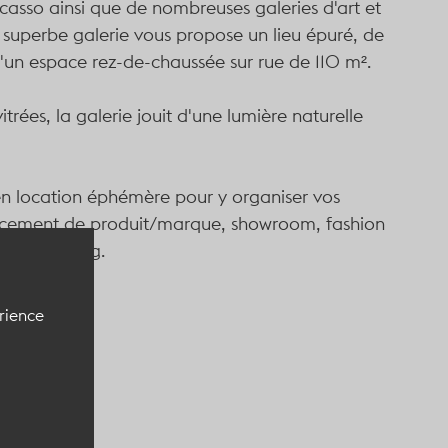
icasso ainsi que de nombreuses galeries d'art et
uperbe galerie vous propose un lieu épuré, de
d'un espace rez-de-chaussée sur rue de 110 m².
trées, la galerie jouit d'une lumière naturelle
en location éphémère pour y organiser vos
ncement de produit/marque, showroom, fashion
ion, shooting.
érience
ypique