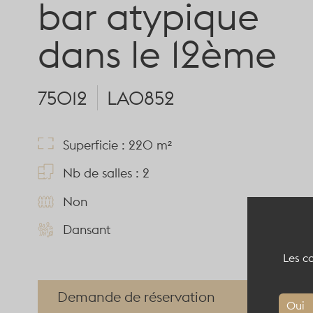
bar atypique
dans le 12ème
75012
LA0852
Superficie : 220 m²
Nb de salles : 2
Non
Dansant
Les co
Demande de réservation
Oui