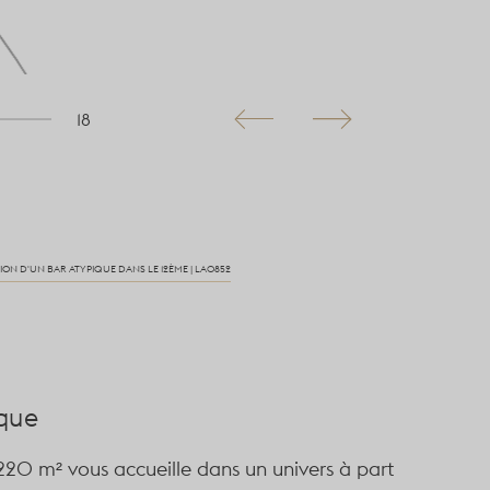
18
ION D'UN BAR ATYPIQUE DANS LE 12ÈME | LA0852
ique
 220 m² vous accueille dans un univers à part