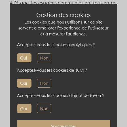
A l’étage, les espaces communiquent tous entre
eux autour d’un hall ultra lumineux.
Gestion des cookies
-
deux grands studios de 255m² et 200m²
Les cookies que nous utilisons sur ce site
sous verrière avec un plancher de danse en pin
servent à améliorer l'expérience de l'utilisateur
naturel. L’un de dispose de gradins en bois à
et à mesurer l'audience.
quatre
niveaux (dont deux amovibles).
Acceptez-vous les cookies analytiques ?
-
un petit studio indépendant de 70m²
Oui
Non
C’est un lieu versatile et élégant, plein de
charme, agréable tant en
journée qu’en soirée.
Acceptez-vous les cookies de suivi ?
Parfait pour accueillir des lancements de
produit, showroom, expositions immersives,
Oui
Non
dîners intimes ou encore des
cocktails.
Acceptez-vous les cookies d'ajout de favori ?
Capacité du lieu atypique
Oui
Non
300 pers en cocktail
Sauvegarder