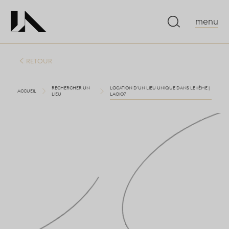
menu
RETOUR
RECHERCHER UN
LOCATION D'UN LIEU UNIQUE DANS LE 11ÈME |
ACCUEIL
LIEU
LA0107