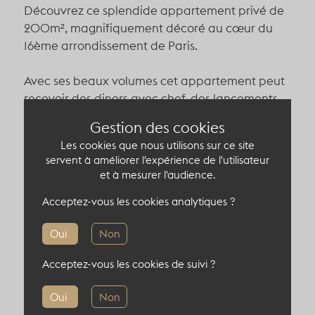
Découvrez ce splendide appartement privé de
200m², magnifiquement décoré au cœur du
16ème arrondissement de Paris.
Avec ses beaux volumes cet appartement peut
recevoir des diners avec chef, des lancements
de produit, des showrooms...
Gestion des cookies
Les cookies que nous utilisons sur ce site
Capacité du lieu atypique
servent à améliorer l'expérience de l'utilisateur
et à mesurer l'audience.
Acceptez-vous les cookies analytiques ?
Oui
Non
Informations complémentaires
Acceptez-vous les cookies de suivi ?
Localisation : 75016, Paris, France
Oui
Non