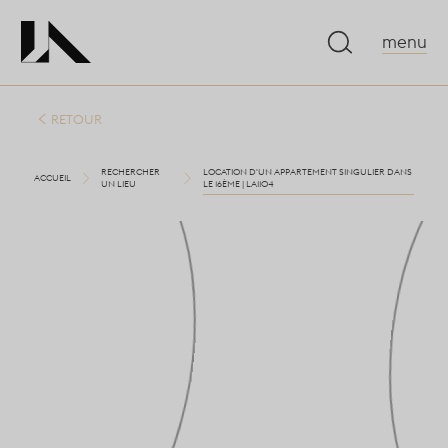
menu
RETOUR
RECHERCHER
LOCATION D'UN APPARTEMENT SINGULIER DANS
ACCUEIL
UN LIEU
LE 16ÈME | LA1104