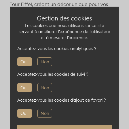
Tour Eiffel, créant un décor unique pour vos
cocktails, shootings ou événements exclusifs.
Gestion des cookies
Points forts :
Accès direct sur rue, grande hauteur sous
Les cookies que nous utilisons sur ce site
servent à améliorer l'expérience de l'utilisateur
plafond.
et à mesurer l'audience.
Flexibilité totale des espaces.
Terrasse panoramique exceptionnelle.
Acceptez-vous les cookies analytiques ?
Fort potentiel de personnalisation selon votre
concept.
Oui
Non
Une adresse à la fois
atypique, inspirante et
Acceptez-vous les cookies de suivi ?
stratégique
, où l’esprit parisien se mêle au
prestige d’une vue iconique.
Un véritable trésor
Oui
Non
événementiel, disponible pour une durée
limitée !
Acceptez-vous les cookies d'ajout de favori ?
Oui
Non
Capacité du lieu atypique
460 pers en cocktail