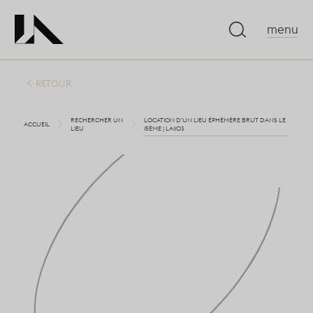
menu
RETOUR
RECHERCHER UN
LOCATION D'UN LIEU ÉPHÉMÈRE BRUT DANS LE
ACCUEIL
LIEU
15ÈME | LA1103