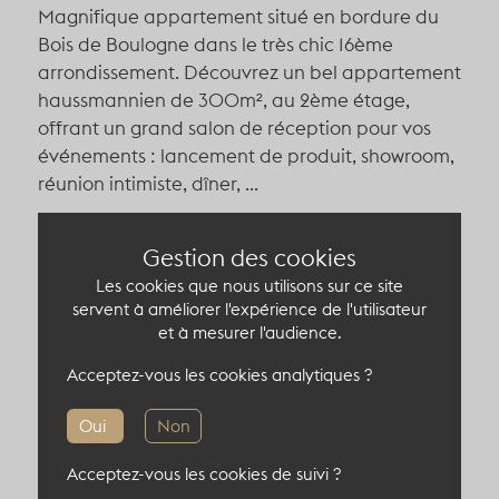
Magnifique appartement situé en bordure du
Bois de Boulogne dans le très chic 16ème
arrondissement. Découvrez un bel appartement
haussmannien de 300m², au 2ème étage,
offrant un grand salon de réception
pour vos
événements : lancement de produit, showroom,
réunion intimiste, dîner, ...
Profitez d'une décoration élégante et des belles
Gestion des cookies
grandes fenêtres de la pièce de réception.
Un
Les cookies que nous utilisons sur ce site
cadre prestigieux pour vos réceptions.
servent à améliorer l'expérience de l'utilisateur
et à mesurer l'audience.
Capacité du lieu atypique
Acceptez-vous les cookies analytiques ?
Oui
Non
Acceptez-vous les cookies de suivi ?