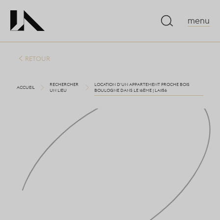
menu
RETOUR
RECHERCHER
LOCATION D'UN APPARTEMENT PROCHE BOIS
ACCUEIL
UN LIEU
BOULOGNE DANS LE 16ÈME | LA1156