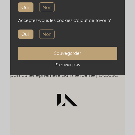
Informations complémentaires
Oui
Non
Localisation : 75016, Paris, France
Acceptez-vous les cookies d'ajout de favori ?
Oui
Non
Sauvegarder
En savoir plus