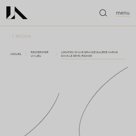
menu
RETOUR
RECHERCHER
LOCATION D'UNE GRANDE GALERIE MARAIS
ACCUEIL
UN LIEU
DANS LE 3ÈME | RS0435