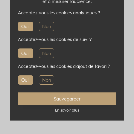
contemporaine
.
et à mesurer l'audience.
Acceptez-vous les cookies analytiques ?
Un écrin stratégique, au cœur d’un des
quartiers les plus inspirants de Paris.
Oui
Non
Acceptez-vous les cookies de suivi ?
Oui
Non
Capacité du lieu atypique
Acceptez-vous les cookies d'ajout de favori ?
Oui
Non
Informations complémentaires
Sauvegarder
En savoir plus
Localisation : 75003, Paris, France