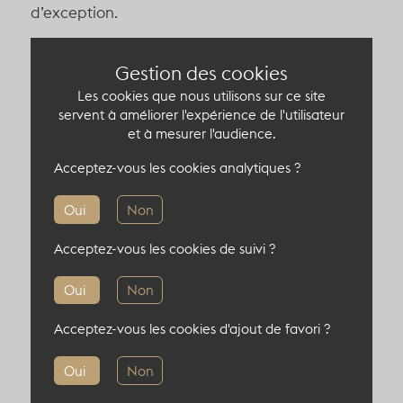
d’exception.
Pour parfaire l’ambiance, un
boulodrome
Gestion des cookies
homologué
est également à disposition,
Les cookies que nous utilisons sur ce site
ajoutant une touche conviviale et raffinée.
servent à améliorer l'expérience de l'utilisateur
et à mesurer l'audience.
Un espace intérieur complète ce havre de paix,
Acceptez-vous les cookies analytiques ?
offrant un lieu de repli ou la possibilité de
monter une structure autoportée, afin
Oui
Non
d’adapter l’événement à toutes les
circonstances.
Acceptez-vous les cookies de suivi ?
Laissez-vous séduire par ce cadre enchanteur
Oui
Non
où chaque instant devient unique.
Acceptez-vous les cookies d'ajout de favori ?
Capacité du lieu atypique
Oui
Non
70 pers en cocktail