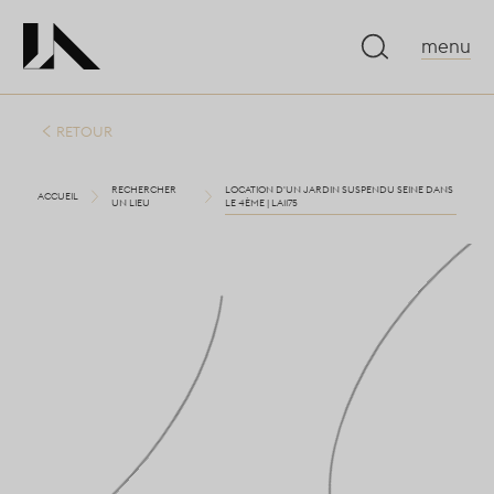
menu
RETOUR
RECHERCHER
LOCATION D'UN JARDIN SUSPENDU SEINE DANS
ACCUEIL
UN LIEU
LE 4ÈME | LA1175