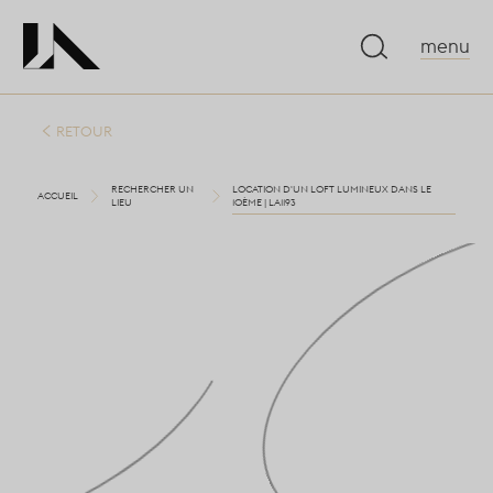
menu
RETOUR
RECHERCHER UN
LOCATION D'UN LOFT LUMINEUX DANS LE
ACCUEIL
LIEU
10ÈME | LA1193