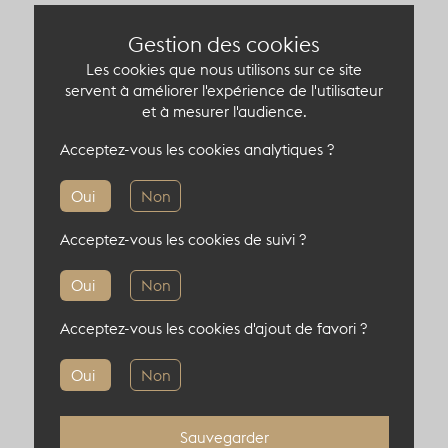
Vous souhaitez utiliser l’espace comme
Gestion des cookies
showroom ? Le lieu peut être vidé de son
Les cookies que nous utilisons sur ce site
mobilier pour offrir un espace totalement
servent à améliorer l'expérience de l'utilisateur
et à mesurer l'audience.
neutre, laissant libre cours à votre créativité.
Que ce soit pour une présentation de produits
Acceptez-vous les cookies analytiques ?
ou un showroom l’environnement lumineux et
moderne saura mettre en valeur vos créations.
Oui
Non
Acceptez-vous les cookies de suivi ?
Capacité du lieu atypique
Oui
Non
120 pers en cocktail
Acceptez-vous les cookies d'ajout de favori ?
80 pers en théâtre
80 pers en diner
Oui
Non
80 pers en board
Sauvegarder