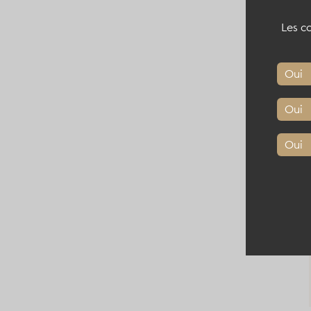
Les co
Oui
Oui
Oui