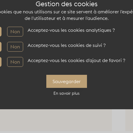
Gestion des cookies
okies que nous utilisons sur ce site servent à améliorer l'exp
Location d'un hôtel particulier
Lo
de l'utilisateur et à mesurer l'audience.
éphémère dans le 16ème
ha
Acceptez-vous les cookies analytiques ?
Non
75016
LA0330
75
Voir le lieu atypique
Voi
Acceptez-vous les cookies de suivi ?
Non
Acceptez-vous les cookies d'ajout de favori ?
Non
Sauvegarder
En savoir plus