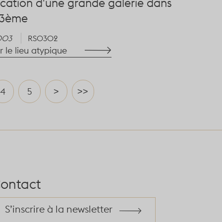
cation d'une grande galerie dans
 3ème
003
RS0302
r le lieu atypique
4
5
>
>>
ontact
S’inscrire à la newsletter