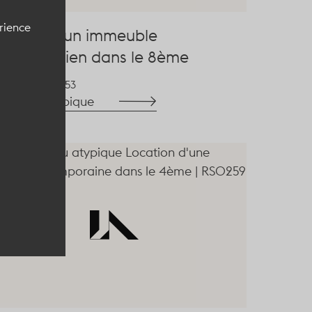
érience
cation d'un immeuble
ussmannien dans le 8ème
008
LA1053
r le lieu atypique