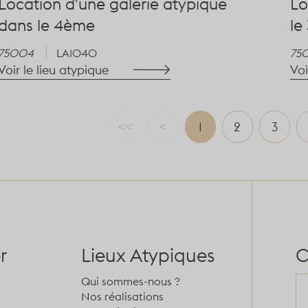
Location d'une galerie atypique
Lo
dans le 4ème
le
75004
LA1040
75
Voir le lieu atypique
Voi
<<
<
1
2
3
r
Lieux Atypiques
C
Qui sommes-nous ?
Nos réalisations